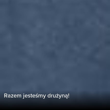
Razem jesteśmy drużyną!