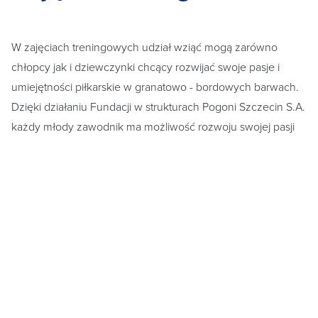
W zajęciach treningowych udział wziąć mogą zarówno
chłopcy jak i dziewczynki chcący rozwijać swoje pasje i
umiejętności piłkarskie w granatowo - bordowych barwach.
Dzięki działaniu Fundacji w strukturach Pogoni Szczecin S.A.
każdy młody zawodnik ma możliwość rozwoju swojej pasji
oraz trenowania tak, jak Pogoń Szczecin. Najzdolniejsi
zawodnicy i zawodniczki naszych grup mają możliwość
kontynuowania swojej przygody z piłką w zespołach
Akademii Pogoń Szczecin. Trenowanie z nami daje szansę
wszystkim naszym podopiecznym na dołączenie do elitarnej
grupy zawodników Pogoni Szczecin S.A., której jesteśmy
częścią. Dołączenie do Pogoń Szczecin Football Schools
wychowuje nie tylko potencjalnych piłkarzy ale również
kibiców Pogoni Szczecin.