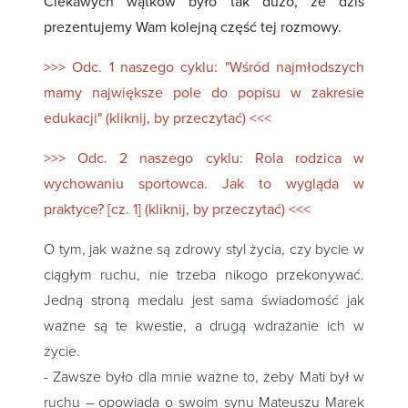
Ciekawych wątków było tak dużo, że dziś
prezentujemy Wam kolejną część tej rozmowy.
>>> Odc. 1 naszego cyklu: "Wśród najmłodszych
mamy największe pole do popisu w zakresie
edukacji" (kliknij, by przeczytać) <<<
>>> Odc. 2 naszego cyklu: Rola rodzica w
wychowaniu sportowca. Jak to wygląda w
praktyce? [cz. 1] (kliknij, by przeczytać) <<<
O tym, jak ważne są zdrowy styl życia, czy bycie w
ciągłym ruchu, nie trzeba nikogo przekonywać.
Jedną stroną medalu jest sama świadomość jak
ważne są te kwestie, a drugą wdrażanie ich w
życie.
- Zawsze było dla mnie ważne to, żeby Mati był w
ruchu – opowiada o swoim synu Mateuszu Marek