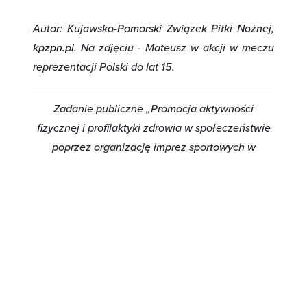
Autor: Kujawsko-Pomorski Związek Piłki Nożnej,
kpzpn.pl
. Na zdjęciu
- Mateusz w akcji w meczu
reprezentacji Polski do lat 15.
Zadanie publiczne „Promocja aktywności
fizycznej i profilaktyki zdrowia w społeczeństwie
poprzez organizację imprez sportowych w
ramach Ogólnopolskiego turnieju o puchar
Floriana Krygiera 2024 oraz kampania
informacyjna” dofinansowano ze środków
Funduszu Rozwoju Kultury Fizycznej, których
dysponentem jest Minister Sportu i Turystyki w
ramach Programu Sport dla Wszystkich 2024.