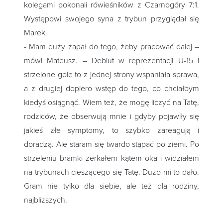
kolegami pokonali rówieśników z Czarnogóry 7:1.
Występowi swojego syna z trybun przyglądał się
Marek.
- Mam duży zapał do tego, żeby pracować dalej –
mówi Mateusz. – Debiut w reprezentacji U-15 i
strzelone gole to z jednej strony wspaniała sprawa,
a z drugiej dopiero wstęp do tego, co chciałbym
kiedyś osiągnąć. Wiem też, że mogę liczyć na Tatę,
rodziców, że obserwują mnie i gdyby pojawiły się
jakieś złe symptomy, to szybko zareagują i
doradzą. Ale staram się twardo stąpać po ziemi. Po
strzeleniu bramki zerkałem kątem oka i widziałem
na trybunach cieszącego się Tatę. Dużo mi to dało.
Gram nie tylko dla siebie, ale też dla rodziny,
najbliższych.