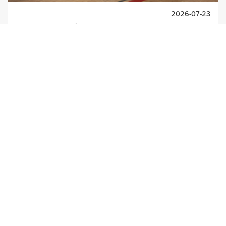
2026-07-23
Wakacje z Pogoń Baby – darmowe treningi przez cały
sierpień!
Sierpień to doskonały moment, aby rozpocząć sportową
przygodę z najmłodszymi. Fundacja Pogoń Szczecin FS
przygotowała specjalną akcję „Wakac...